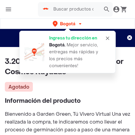
Bogotá
Regístrate
¿Nuevo en Rappi?
y disfruta de
Ingresa tu dirección en
envíos gratis por semanas
Aplican TyC
Bogotá
.
Mejor servicio,
entregas más rápidas y
los precios más
3.200 Semillas Orgánicas De Flor
convenientes!
Cosmos Rayadas
Agotado
Información del producto
Bienvenido a Garden Green, Tú Vivero Virtual Una vez
realizada la compra, te indicaremos como llevar el
proceso de germinación paso a paso de una manera