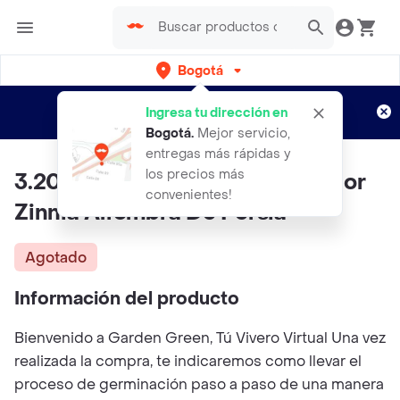
Bogotá
Regístrate
¿Nuevo en Rappi?
y disfruta de
Ingresa tu dirección en
envíos gratis por semanas
Aplican TyC
Bogotá
.
Mejor servicio,
entregas más rápidas y
los precios más
3.200 Semillas Orgánicas De Flor
convenientes!
Zinnia Alfombra De Persia
Agotado
Información del producto
Bienvenido a Garden Green, Tú Vivero Virtual Una vez
realizada la compra, te indicaremos como llevar el
proceso de germinación paso a paso de una manera