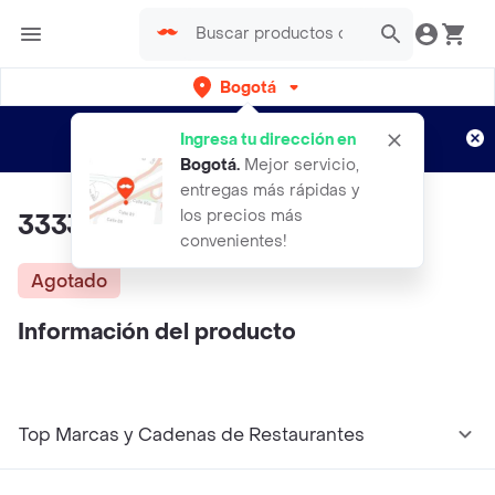
Bogotá
Regístrate
¿Nuevo en Rappi?
y disfruta de
Ingresa tu dirección en
envíos gratis por semanas
Aplican TyC
Bogotá
.
Mejor servicio,
entregas más rápidas y
los precios más
3333
convenientes!
Agotado
Información del producto
Top Marcas y Cadenas de Restaurantes