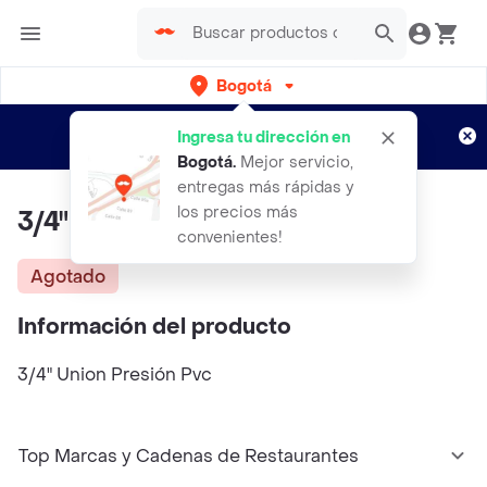
Bogotá
Regístrate
¿Nuevo en Rappi?
y disfruta de
Ingresa tu dirección en
envíos gratis por semanas
Aplican TyC
Bogotá
.
Mejor servicio,
entregas más rápidas y
los precios más
3/4" Union Presión Pvc
convenientes!
Agotado
Información del producto
3/4" Union Presión Pvc
Top Marcas y Cadenas de Restaurantes