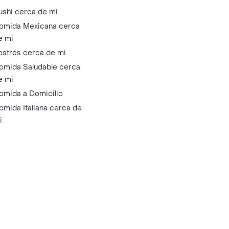
ushi cerca de mi
omida Mexicana cerca
e mi
ostres cerca de mi
omida Saludable cerca
e mi
omida a Domicilio
omida Italiana cerca de
i