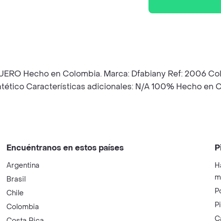
cho en Colombia. Marca: Dfabiany Ref: 2006 Color: Bl
ntético Características adicionales: N/A 100% Hecho en C
Encuéntranos en estos países
P
Argentina
H
m
Brasil
P
Chile
P
Colombia
C
Costa Rica