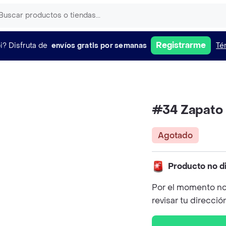
Registrarme
i?
Disfruta de
envíos gratis por semanas
Té
#34 Zapato
Agotado
Producto no d
Por el momento no
revisar tu direcció