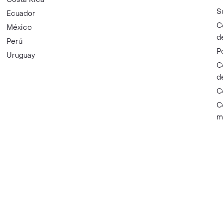
S
Ecuador
C
México
d
Perú
P
Uruguay
C
d
C
C
m