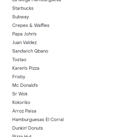
Starbucks
Subway
Crepes & Waffles
Papa John's
Juan Valdez
Sandwich Qbano
Tostao
Karen's Pizza
Frisby
Mc Donald's
Sr Wok
Kokoriko
Arroz Paisa
Hamburguesas El Corral
Dunkin' Donuts
Pizza Hut