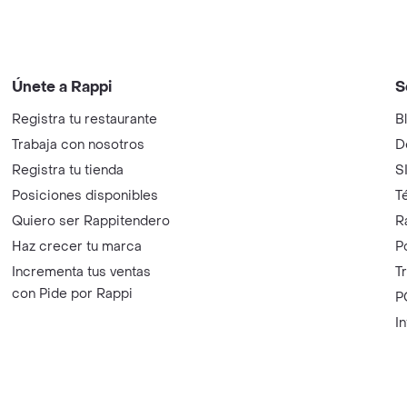
Únete a Rappi
S
Registra tu restaurante
B
Trabaja con nosotros
D
Registra tu tienda
S
Posiciones disponibles
T
Quiero ser Rappitendero
R
Haz crecer tu marca
P
Incrementa tus ventas
T
con Pide por Rappi
P
I