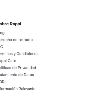
obre Rappi
log
erecho de retracto
IC
érminos y Condiciones
appi Card
olíticas de Privacidad
ratamiento de Datos
QRs
nformación Relevante