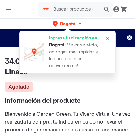
Bogotá
Regístrate
¿Nuevo en Rappi?
y disfruta de
Ingresa tu dirección en
envíos gratis por semanas
Aplican TyC
Bogotá
.
Mejor servicio,
entregas más rápidas y
los precios más
34.000 Semillas Orgánicas De
convenientes!
Linaza
Agotado
Información del producto
Bienvenido a Garden Green, Tú Vivero Virtual Una vez
realizada la compra, te indicaremos como llevar el
proceso de germinación paso a paso de una manera