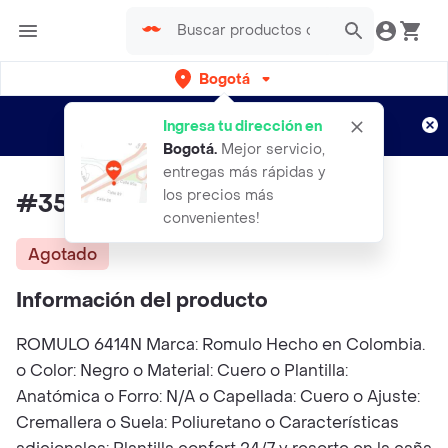
Bogotá
Regístrate
¿Nuevo en Rappi?
y disfruta de
Ingresa tu dirección en
envíos gratis por semanas
Aplican TyC
Bogotá
.
Mejor servicio,
entregas más rápidas y
los precios más
#35 Botín Romulo Dama
convenientes!
Agotado
Información del producto
ROMULO 6414N Marca: Romulo Hecho en Colombia.
o Color: Negro o Material: Cuero o Plantilla:
Anatómica o Forro: N/A o Capellada: Cuero o Ajuste:
Cremallera o Suela: Poliuretano o Características