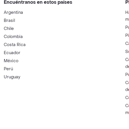
Encuéntranos en estos países
P
Argentina
H
m
Brasil
P
Chile
P
Colombia
C
Costa Rica
S
Ecuador
C
México
d
Perú
P
Uruguay
C
d
C
C
m