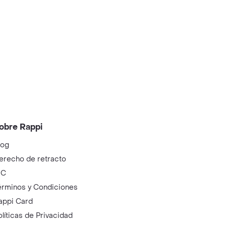
obre Rappi
log
erecho de retracto
IC
érminos y Condiciones
appi Card
olíticas de Privacidad