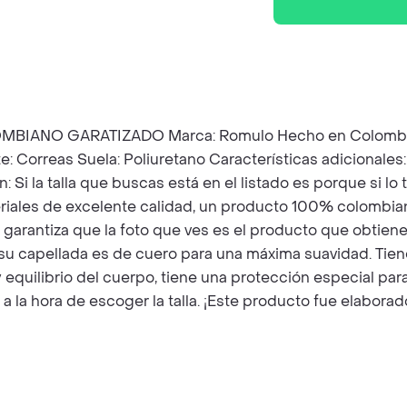
O GARATIZADO Marca: Romulo Hecho en Colombia. REF
ste: Correas Suela: Poliuretano Características adicional
n: Si la talla que buscas está en el listado es porque si 
riales de excelente calidad, un producto 100% colombia
garantiza que la foto que ves es el producto que obtienes.
 capellada es de cuero para una máxima suavidad. Tiene u
y equilibrio del cuerpo, tiene una protección especial par
 a la hora de escoger la talla. ¡Este producto fue elabor