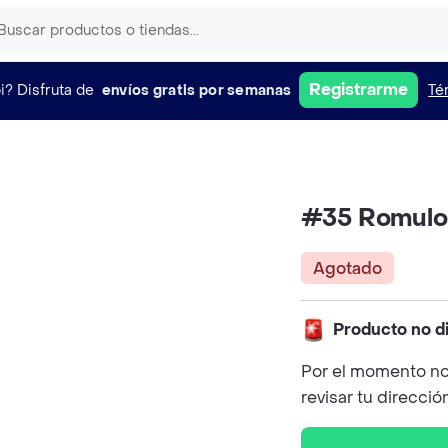
Registrarme
i?
Disfruta de
envíos gratis por semanas
Té
#35 Romulo 
Agotado
Producto no d
Por el momento no
revisar tu direcció