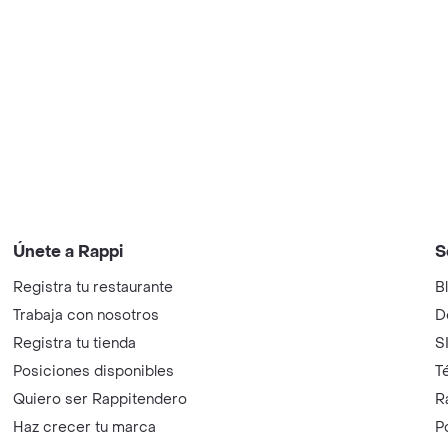
Únete a Rappi
S
Registra tu restaurante
B
Trabaja con nosotros
D
Registra tu tienda
S
Posiciones disponibles
T
Quiero ser Rappitendero
R
Haz crecer tu marca
P