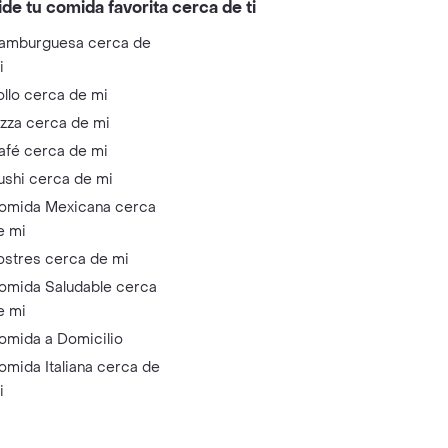
ide tu comida favorita cerca de ti
amburguesa cerca de
i
ollo cerca de mi
izza cerca de mi
afé cerca de mi
ushi cerca de mi
omida Mexicana cerca
e mi
ostres cerca de mi
omida Saludable cerca
e mi
omida a Domicilio
omida Italiana cerca de
i