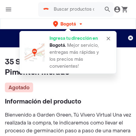
Bogotá
Regístrate
¿Nuevo en Rappi?
y disfruta de
Ingresa tu dirección en
envíos gratis por semanas
Aplican TyC
Bogotá
.
Mejor servicio,
entregas más rápidas y
los precios más
35 Semillas Orgánicas De
convenientes!
Pimentón Morado
Agotado
Información del producto
Bienvenido a Garden Green, Tú Vivero Virtual Una vez
realizada la compra, te indicaremos como llevar el
proceso de germinación paso a paso de una manera