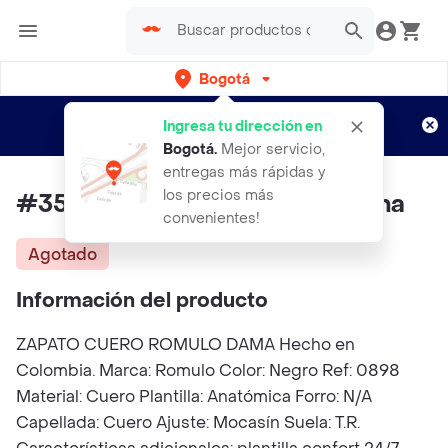
Bogotá
Regístrate
¿Nuevo en Rappi?
y disfruta de
Ingresa tu dirección en
envíos gratis por semanas
Aplican TyC
Bogotá
.
Mejor servicio,
entregas más rápidas y
los precios más
#35 Zapato Cuero Romulo Dama
convenientes!
Agotado
Información del producto
ZAPATO CUERO ROMULO DAMA Hecho en
Colombia. Marca: Romulo Color: Negro Ref: 0898
Material: Cuero Plantilla: Anatómica Forro: N/A
Capellada: Cuero Ajuste: Mocasín Suela: T.R.