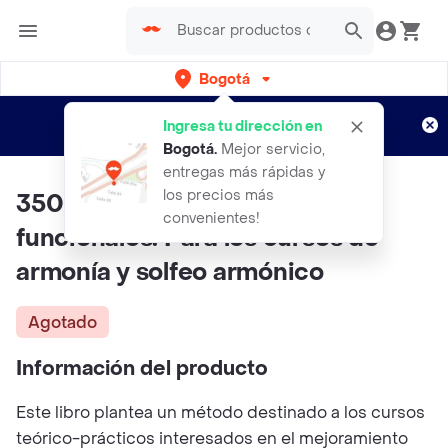
Bogotá
Regístrate
¿Nuevo en Rappi?
y disfruta de
Ingresa tu dirección en
envíos gratis por semanas
Aplican TyC
Bogotá
.
Mejor servicio,
entregas más rápidas y
los precios más
350 cifrados armónicos
convenientes!
funcionales. Para los cursos de
armonía y solfeo armónico
Agotado
Información del producto
Este libro plantea un método destinado a los cursos
teórico-prácticos interesados en el mejoramiento