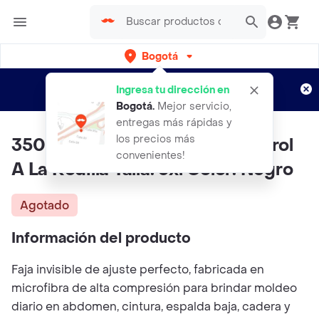
Bogotá
Regístrate
¿Nuevo en Rappi?
y disfruta de
Ingresa tu dirección en
envíos gratis por semanas
Aplican TyC
Bogotá
.
Mejor servicio,
entregas más rápidas y
los precios más
3500-1 - Faja Invisible De Control
convenientes!
A La Rodilla Talla: 3xl Color: Negro
Agotado
Información del producto
Faja invisible de ajuste perfecto, fabricada en
microfibra de alta compresión para brindar moldeo
diario en abdomen, cintura, espalda baja, cadera y