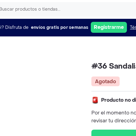
Registrarme
i?
Disfruta de
envíos gratis por semanas
Té
#36 Sandal
Agotado
Producto no d
Por el momento no
revisar tu direcció