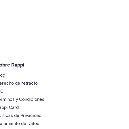
obre Rappi
log
erecho de retracto
IC
érminos y Condiciones
appi Card
olíticas de Privacidad
ratamiento de Datos