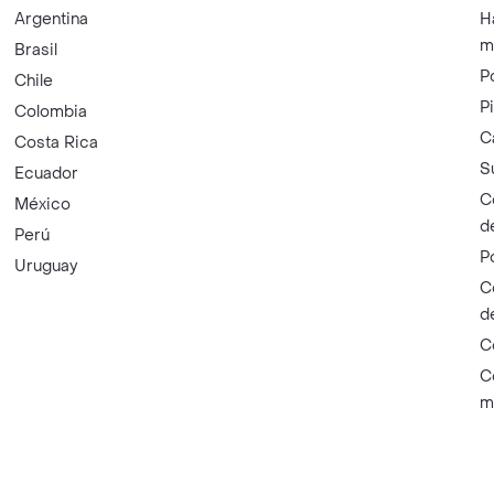
Argentina
H
m
Brasil
P
Chile
P
Colombia
C
Costa Rica
S
Ecuador
C
México
d
Perú
P
Uruguay
C
d
C
C
m