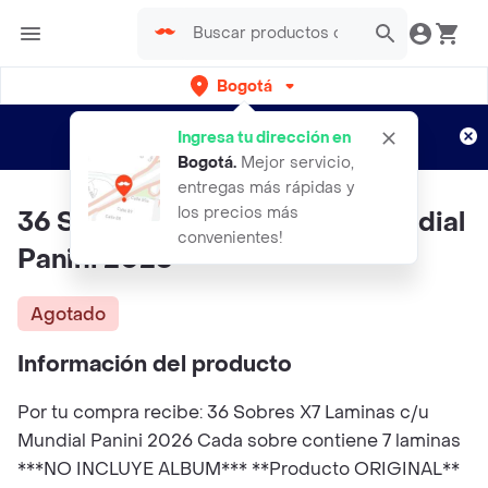
Bogotá
Regístrate
¿Nuevo en Rappi?
y disfruta de
Ingresa tu dirección en
envíos gratis por semanas
Aplican TyC
Bogotá
.
Mejor servicio,
entregas más rápidas y
los precios más
36 Sobres X7 Laminas C/u Mundial
convenientes!
Panini 2026
Agotado
Información del producto
Por tu compra recibe: 36 Sobres X7 Laminas c/u
Mundial Panini 2026 Cada sobre contiene 7 laminas
***NO INCLUYE ALBUM*** **Producto ORIGINAL**