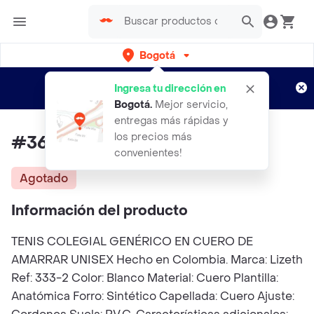
Bogotá
Regístrate
¿Nuevo en Rappi?
y disfruta de
Ingresa tu dirección en
envíos gratis por semanas
Aplican TyC
Bogotá
.
Mejor servicio,
entregas más rápidas y
los precios más
#36 Tenis Colegial Unisex
convenientes!
Agotado
Información del producto
TENIS COLEGIAL GENÉRICO EN CUERO DE
AMARRAR UNISEX Hecho en Colombia. Marca: Lizeth
Ref: 333-2 Color: Blanco Material: Cuero Plantilla:
Anatómica Forro: Sintético Capellada: Cuero Ajuste: