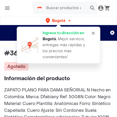
Bogotá
Regístrate
¿Nuevo en Rappi?
y disfruta de
Ingresa tu dirección en
envíos gratis por semanas
Aplican TyC
Bogotá
.
Mejor servicio,
entregas más rápidas y
los precios más
#36 Zapato Cuero Dama
convenientes!
Agotado
Información del producto
ZAPATO PLANO PARA DAMA SEÑORIAL N Hecho en
Colombia. Marca: Dfabiany Ref: 5008N Color: Negro
Material: Cuero Plantilla: Anatómicas Forro: Sintético
Capellada: Cuero Ajuste: Sin Cordones Suela: