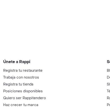
Únete a Rappi
S
Registra tu restaurante
B
Trabaja con nosotros
D
Registra tu tienda
S
Posiciones disponibles
T
Quiero ser Rappitendero
R
Haz crecer tu marca
P