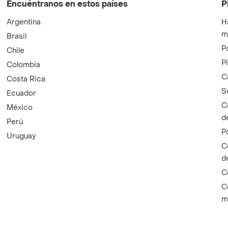
Encuéntranos en estos países
P
Argentina
H
m
Brasil
P
Chile
P
Colombia
C
Costa Rica
S
Ecuador
C
México
d
Perú
P
Uruguay
C
d
C
C
m