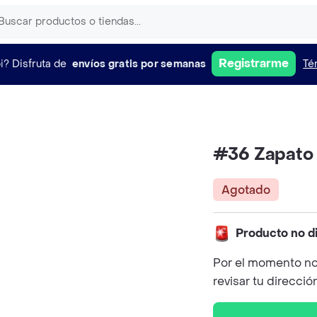
Registrarme
i?
Disfruta de
envíos gratis por semanas
Té
#36 Zapato
Agotado
Producto no d
Por el momento no
revisar tu direcció