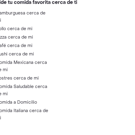
ide tu comida favorita cerca de ti
amburguesa cerca de
i
ollo cerca de mi
izza cerca de mi
afé cerca de mi
ushi cerca de mi
omida Mexicana cerca
e mi
ostres cerca de mi
omida Saludable cerca
e mi
omida a Domicilio
omida Italiana cerca de
i