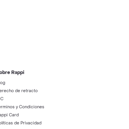
obre Rappi
log
erecho de retracto
IC
érminos y Condiciones
appi Card
olíticas de Privacidad