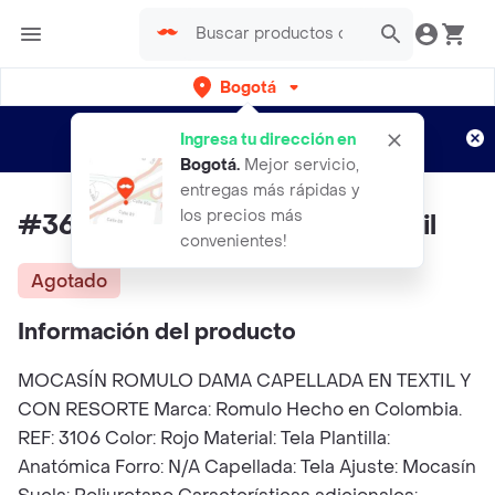
Bogotá
Regístrate
¿Nuevo en Rappi?
y disfruta de
Ingresa tu dirección en
envíos gratis por semanas
Aplican TyC
Bogotá
.
Mejor servicio,
entregas más rápidas y
los precios más
#36 Zapato Romulo Dama Textil
convenientes!
Agotado
Información del producto
MOCASÍN ROMULO DAMA CAPELLADA EN TEXTIL Y
CON RESORTE Marca: Romulo Hecho en Colombia.
REF: 3106 Color: Rojo Material: Tela Plantilla:
Anatómica Forro: N/A Capellada: Tela Ajuste: Mocasín