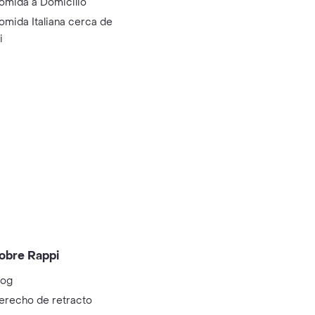
omida a Domicilio
omida Italiana cerca de
i
obre Rappi
log
erecho de retracto