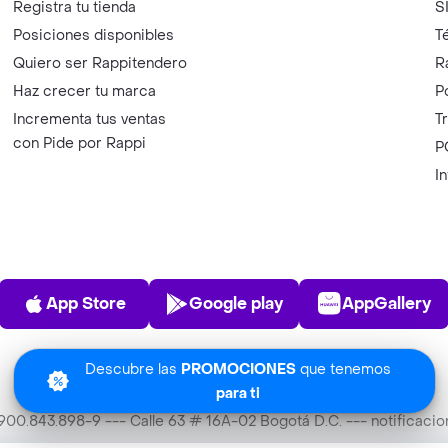
Registra tu tienda
S
Posiciones disponibles
T
Quiero ser Rappitendero
R
Haz crecer tu marca
P
Incrementa tus ventas
T
con Pide por Rappi
P
I
App Store
Play Store
AppGalle
App Store
Google play
AppGallery
Descubre las
PROMOCIONES
que tenemos
para ti
T 900.843.898-9 --- Calle 63 # 16A-02 Bogotá D.C. --- notificac