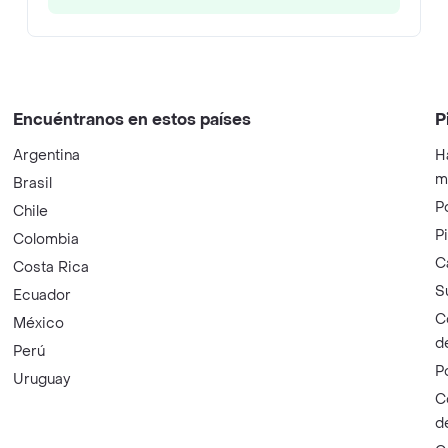
Encuéntranos en estos países
P
Argentina
H
m
Brasil
P
Chile
P
Colombia
C
Costa Rica
S
Ecuador
C
México
d
Perú
P
Uruguay
C
d