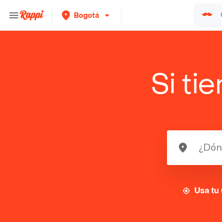
Bogotá
Si ti
Usa tu 