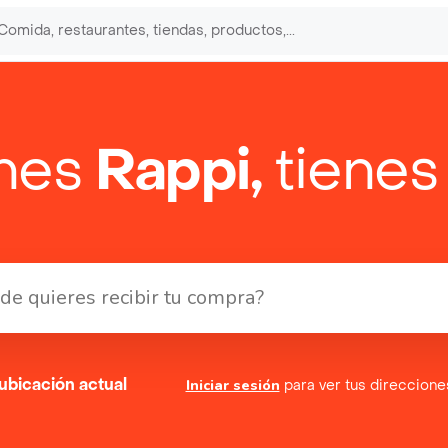
enes
Rappi,
tienes
ubicación actual
Iniciar sesión
para ver tus direccion