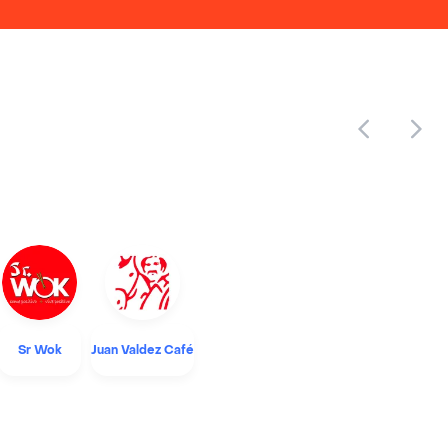
Sr Wok
Juan Valdez Café