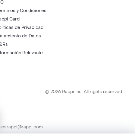
IC
érminos y Condiciones
appi Card
olíticas de Privacidad
ratamiento de Datos
QRs
nformación Relevante
ry
©
2026
Rappi Inc. All rights reserved.
ionesrappi@rappi.com