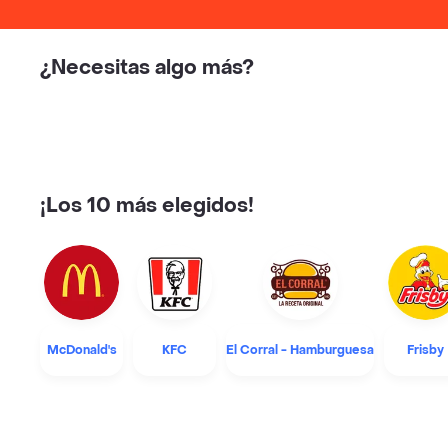
¿Necesitas algo más?
¡Los 10 más elegidos!
McDonald's
KFC
El Corral - Hamburguesa
Frisby