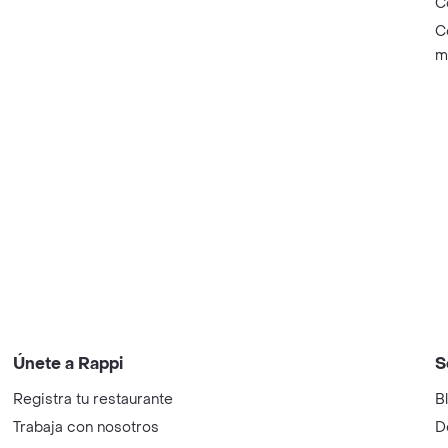
C
C
m
Únete a Rappi
S
Registra tu restaurante
B
Trabaja con nosotros
D