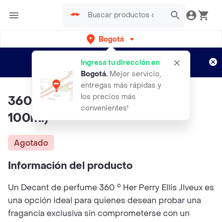
Bogotá
Regístrate
¿Nuevo en Rappi?
y disfruta de
Ingresa tu dirección en
envíos gratis por semanas
Aplican TyC
Bogotá
.
Mejor servicio,
entregas más rápidas y
los precios más
360 ° Her Perry Ellis (decant
convenientes!
100ml)
Agotado
Información del producto
Un Decant de perfume 360 ° Her Perry Ellis Jlveux es
una opción ideal para quienes desean probar una
fragancia exclusiva sin comprometerse con un