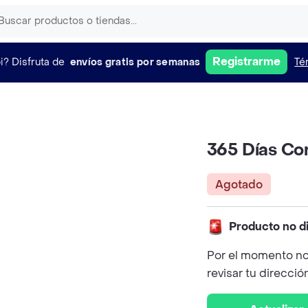
Registrarme
i?
Disfruta de
envíos gratis por semanas
Té
365 Días Con
Agotado
Producto no d
Por el momento no
revisar tu direcció