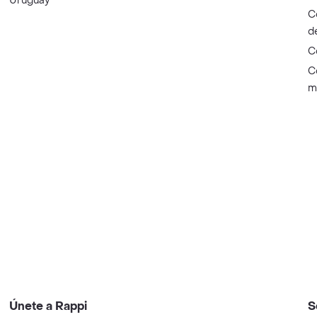
Uruguay
C
d
C
C
m
Únete a Rappi
S