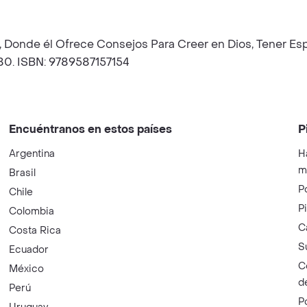
 Donde él Ofrece Consejos Para Creer en Dios, Tener Esp
180. ISBN: 9789587157154
Encuéntranos en estos países
P
Argentina
H
m
Brasil
P
Chile
P
Colombia
C
Costa Rica
S
Ecuador
C
México
d
Perú
P