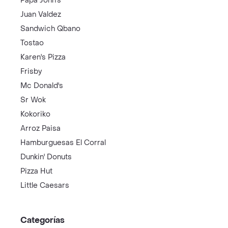
Papa John's
Juan Valdez
Sandwich Qbano
Tostao
Karen's Pizza
Frisby
Mc Donald's
Sr Wok
Kokoriko
Arroz Paisa
Hamburguesas El Corral
Dunkin' Donuts
Pizza Hut
Little Caesars
Categorías