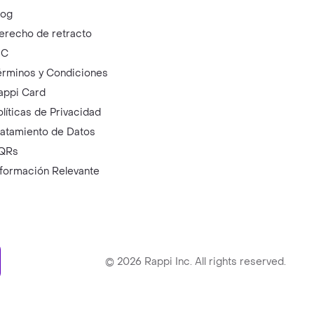
log
erecho de retracto
IC
érminos y Condiciones
appi Card
olíticas de Privacidad
ratamiento de Datos
QRs
nformación Relevante
ry
©
2026
Rappi Inc. All rights reserved.