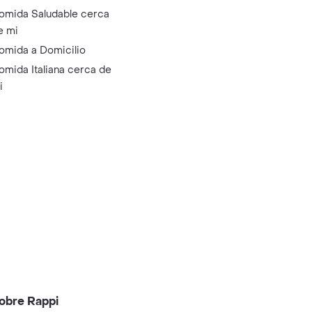
omida Saludable cerca
e mi
omida a Domicilio
omida Italiana cerca de
i
obre Rappi