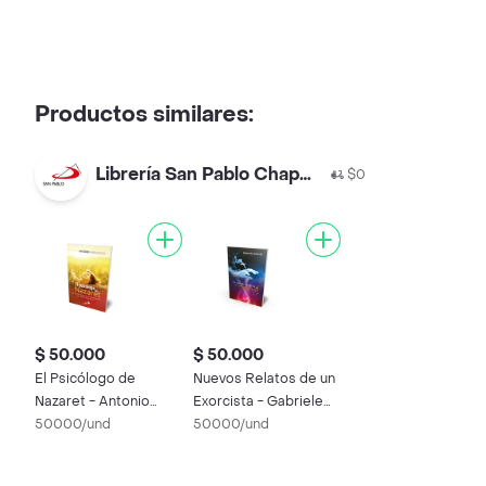
Productos similares:
Librería San Pablo Chapinero
$0
$ 50.000
$ 50.000
El Psicólogo de
Nuevos Relatos de un
Nazaret - Antonio
Exorcista - Gabriele
Gargallo Gil
50000/und
Amorth
50000/und