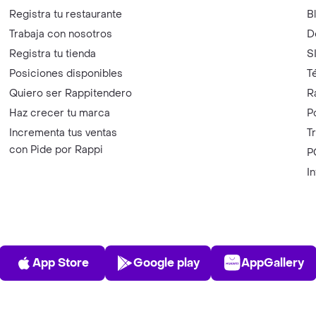
Registra tu restaurante
B
Trabaja con nosotros
D
Registra tu tienda
S
Posiciones disponibles
T
Quiero ser Rappitendero
R
Haz crecer tu marca
P
Incrementa tus ventas
T
con Pide por Rappi
P
I
App Store
Play Store
AppGalle
App Store
Google play
AppGallery