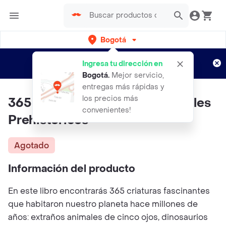
Bogotá
Regístrate
¿Nuevo en Rappi?
y disfruta de
Ingresa tu dirección en
envíos gratis por semanas
Aplican TyC
Bogotá
.
Mejor servicio,
entregas más rápidas y
los precios más
365 Dinosaurios Y Otros Animales
convenientes!
Prehistóricos
Agotado
Información del producto
En este libro encontrarás 365 criaturas fascinantes
que habitaron nuestro planeta hace millones de
años: extraños animales de cinco ojos, dinosaurios