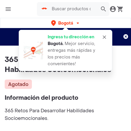
Bogotá
Regístrate
¿Nuevo en Rappi?
y disfruta de
Ingresa tu dirección en
envíos gratis por semanas
Aplican TyC
Bogotá
.
Mejor servicio,
entregas más rápidas y
los precios más
365 Retos Para Desarrollar
convenientes!
Habilidades Socioemocionales
Agotado
Información del producto
365 Retos Para Desarrollar Habilidades
Socioemocionales.