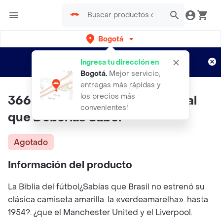
Bogotá
Regístrate
¿Nuevo en Rappi?
y disfruta de
Ingresa tu dirección en
envíos gratis por semanas
Aplican TyC
Bogotá
.
Mejor servicio,
entregas más rápidas y
los precios más
366 Historias del Fútbol Mundial
convenientes!
que Deberías Saber
Agotado
Información del producto
La Biblia del fútbol¿Sabías que Brasil no estrenó su
clásica camiseta amarilla. la «verdeamarelha». hasta
1954?. ¿que el Manchester United y el Liverpool.