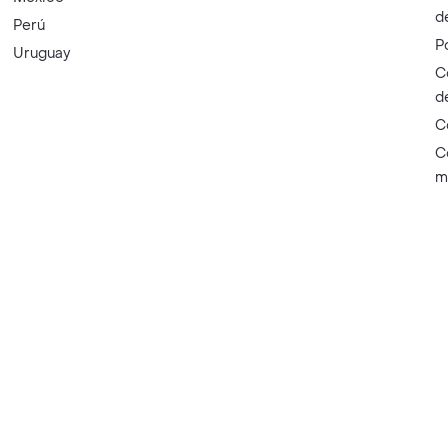
d
Perú
P
Uruguay
C
d
C
C
m