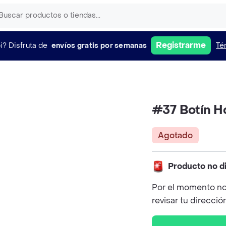
Registrarme
i?
Disfruta de
envíos gratis por semanas
Té
#37 Botín H
Agotado
Producto no d
Por el momento no
revisar tu direcció