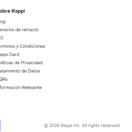
obre Rappi
log
erecho de retracto
IC
érminos y Condiciones
appi Card
olíticas de Privacidad
ratamiento de Datos
QRs
nformación Relevante
ry
©
2026
Rappi Inc. All rights reserved.