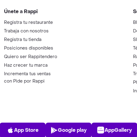
Únete a Rappi
S
Registra tu restaurante
B
Trabaja con nosotros
D
Registra tu tienda
S
Posiciones disponibles
T
Quiero ser Rappitendero
R
Haz crecer tu marca
P
Incrementa tus ventas
T
con Pide por Rappi
P
I
App Store
Play Store
AppGalle
App Store
Google play
AppGallery