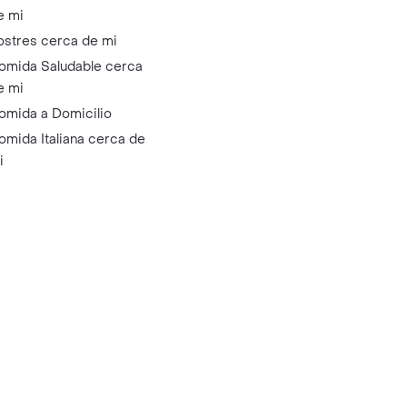
e mi
ostres cerca de mi
omida Saludable cerca
e mi
omida a Domicilio
omida Italiana cerca de
i