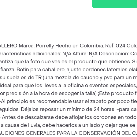
arca: Porrelly Hecho en Colombia. Ref: 024 Color: Ma
aracterísticas adicionales: N/A Altura: N/A Descripción:
tiza que la foto que ves es el producto que obtienes. Si l
anza. Botín para caballero, ajuste cordones laterales el
su suela es de TR (una mezcla de caucho y pvc para un me
 para que los lleves a la oficina o eventos especiales, un
or precisión a la hora de escoger la talla) ¡Este produc
Al principio es recomendable usar el zapato por poco ti
guidos. Déjalos reposar un mínimo de 24 horas. -para cal
- Antes de descalzarse debe aflojar los cordones en todos 
o a causa de lluvia, debe hacerlos a un lado y dejar que 
ECAUCIONES GENERALES PARA LA CONSERVACIÓN DEL CALZAD