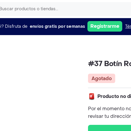
Registrarme
i?
Disfruta de
envíos gratis por semanas
Té
#37 Botín 
Agotado
Producto no d
Por el momento no
revisar tu direcció