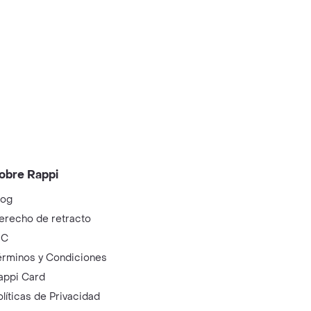
obre Rappi
log
erecho de retracto
IC
érminos y Condiciones
appi Card
olíticas de Privacidad