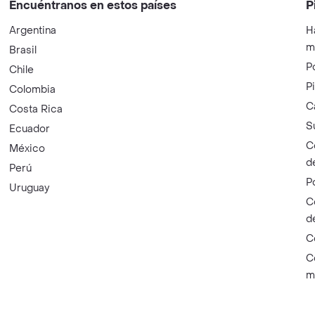
Encuéntranos en estos países
P
Argentina
H
m
Brasil
P
Chile
P
Colombia
C
Costa Rica
S
Ecuador
C
México
d
Perú
P
Uruguay
C
d
C
C
m