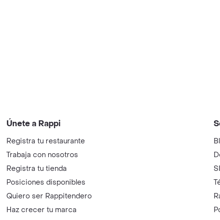
Únete a Rappi
S
Registra tu restaurante
B
Trabaja con nosotros
D
Registra tu tienda
S
Posiciones disponibles
T
Quiero ser Rappitendero
R
Haz crecer tu marca
P