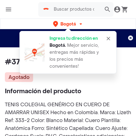
Bogotá
Regístrate
¿Nuevo en Rappi?
y disfruta de
Ingresa tu dirección en
envíos gratis por semanas
Aplican TyC
Bogotá
.
Mejor servicio,
entregas más rápidas y
los precios más
#37 Tenis Colegial Unisex
convenientes!
Agotado
Información del producto
TENIS COLEGIAL GENÉRICO EN CUERO DE
AMARRAR UNISEX Hecho en Colombia. Marca: Lizeth
Ref: 333-2 Color: Blanco Material: Cuero Plantilla:
Anatómica Forro: Sintético Capellada: Cuero Ajuste: