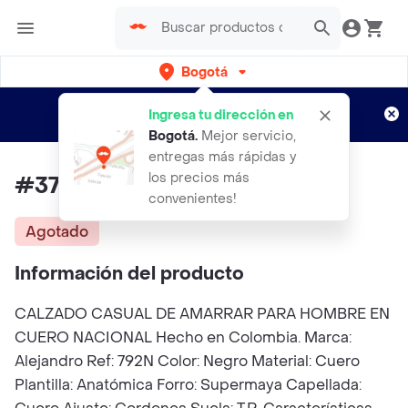
Bogotá
Regístrate
¿Nuevo en Rappi?
y disfruta de
Ingresa tu dirección en
envíos gratis por semanas
Aplican TyC
Bogotá
.
Mejor servicio,
entregas más rápidas y
los precios más
#37 Zapato Amarrar Hombre
convenientes!
Agotado
Información del producto
CALZADO CASUAL DE AMARRAR PARA HOMBRE EN
CUERO NACIONAL Hecho en Colombia. Marca:
Alejandro Ref: 792N Color: Negro Material: Cuero
Plantilla: Anatómica Forro: Supermaya Capellada: