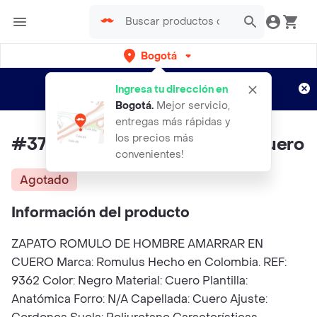
Bogotá
Regístrate
¿Nuevo en Rappi?
y disfruta de
Ingresa tu dirección en
envíos gratis por semanas
Aplican TyC
Bogotá
.
Mejor servicio,
entregas más rápidas y
los precios más
#37 Zapato Romulo Hombre Cuero
convenientes!
Agotado
Información del producto
ZAPATO ROMULO DE HOMBRE AMARRAR EN
CUERO Marca: Romulus Hecho en Colombia. REF:
9362 Color: Negro Material: Cuero Plantilla:
Anatómica Forro: N/A Capellada: Cuero Ajuste: