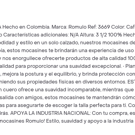
en Colombia. Marca: Romulo Ref: 3669 Color: Café meta
o Características adicionales: N/A Altura: 3 1/2 100% Hec
ad y estilo en un solo calzado, nuestros mocasines de 
bia, estos mocasines te brindarán una experiencia de us
 nos enorgullece ofrecerte productos de alta calidad 10
dad para proporcionar una suavidad excepcional. • Planti
, mejora la postura y el equilibrio, y brinda protección co
teniendo sus propiedades físicas en diversos entornos. 
en cuero ofrece una suavidad incomparable, mientras que 
a salida con amigos, estos mocasines te mantendrán cómo
las para asegurarte de escoger la talla perfecta para ti. 
irás. APOYA LA INDUSTRIA NACIONAL: Con tu compra, está
mocasines Romulo! Estilo, suavidad y apoyo a la industria