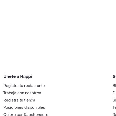
Únete a Rappi
S
Registra tu restaurante
B
Trabaja con nosotros
D
Registra tu tienda
S
Posiciones disponibles
T
Quiero ser Rappitendero
R