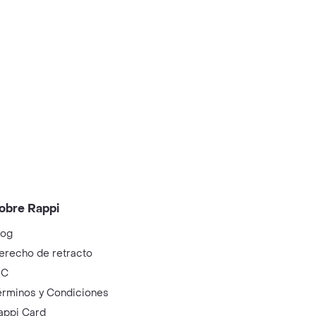
obre Rappi
log
erecho de retracto
IC
érminos y Condiciones
appi Card