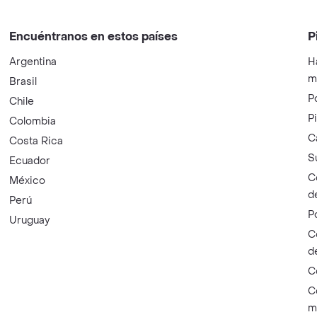
Encuéntranos en estos países
P
Argentina
H
m
Brasil
P
Chile
P
Colombia
C
Costa Rica
S
Ecuador
C
México
d
Perú
P
Uruguay
C
d
C
C
m