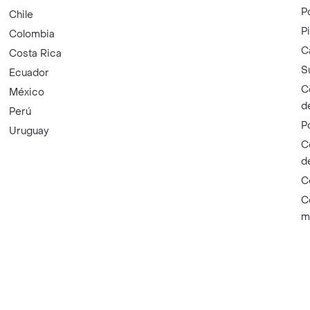
P
Chile
P
Colombia
C
Costa Rica
S
Ecuador
C
México
d
Perú
P
Uruguay
C
d
C
C
m