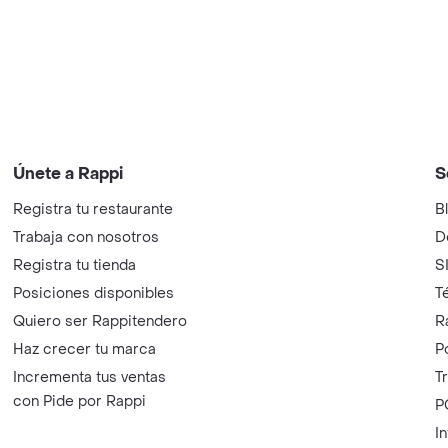
Únete a Rappi
S
Registra tu restaurante
B
Trabaja con nosotros
D
Registra tu tienda
S
Posiciones disponibles
T
Quiero ser Rappitendero
R
Haz crecer tu marca
P
Incrementa tus ventas
T
con Pide por Rappi
P
I