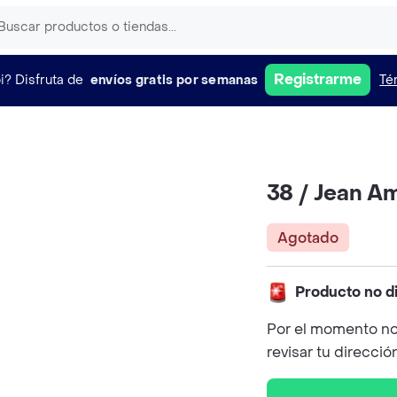
Registrarme
i?
Disfruta de
envíos gratis por semanas
Té
38 / Jean A
Agotado
Producto no d
Por el momento no
revisar tu direcció