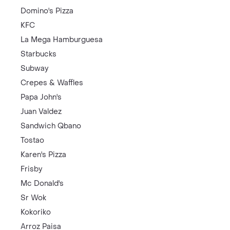
Domino's Pizza
KFC
La Mega Hamburguesa
Starbucks
Subway
Crepes & Waffles
Papa John's
Juan Valdez
Sandwich Qbano
Tostao
Karen's Pizza
Frisby
Mc Donald's
Sr Wok
Kokoriko
Arroz Paisa