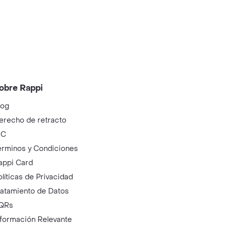
obre Rappi
log
erecho de retracto
IC
érminos y Condiciones
appi Card
olíticas de Privacidad
ratamiento de Datos
QRs
nformación Relevante