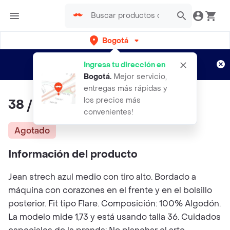
Bogotá
Regístrate
¿Nuevo en Rappi?
y disfruta de
Ingresa tu dirección en
envíos gratis por semanas
Aplican TyC
Bogotá
.
Mejor servicio,
entregas más rápidas y
los precios más
38 / Jean Corazones
convenientes!
Agotado
Información del producto
Jean strech azul medio con tiro alto. Bordado a
máquina con corazones en el frente y en el bolsillo
posterior. Fit tipo Flare. Composición: 100% Algodón.
La modelo mide 1,73 y está usando talla 36. Cuidados