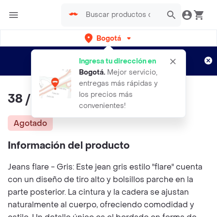
Bogotá
Regístrate
¿Nuevo en Rappi?
y disfruta de
Ingresa tu dirección en
envíos gratis por semanas
Aplican TyC
Bogotá
.
Mejor servicio,
entregas más rápidas y
los precios más
38 / Jean Jeans - Gris
convenientes!
Agotado
Información del producto
Jeans flare - Gris: Este jean gris estilo "flare" cuenta
con un diseño de tiro alto y bolsillos parche en la
parte posterior. La cintura y la cadera se ajustan
naturalmente al cuerpo, ofreciendo comodidad y