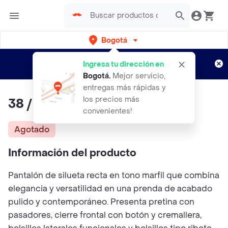
Bogotá
Regístrate
¿Nuevo en Rappi?
y disfruta de
Ingresa tu dirección en
envíos gratis por semanas
Aplican TyC
Bogotá
.
Mejor servicio,
entregas más rápidas y
los precios más
38 / Pantalón Lazos - Marfil
convenientes!
Agotado
Información del producto
Pantalón de silueta recta en tono marfil que combina
elegancia y versatilidad en una prenda de acabado
pulido y contemporáneo. Presenta pretina con
pasadores, cierre frontal con botón y cremallera,