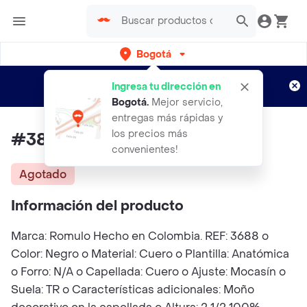
Bogotá
Regístrate
¿Nuevo en Rappi?
y disfruta de
Ingresa tu dirección en
envíos gratis por semanas
Aplican TyC
Bogotá
.
Mejor servicio,
entregas más rápidas y
los precios más
#38 Zapato Mocasín Romulo
convenientes!
Agotado
Información del producto
Marca: Romulo Hecho en Colombia. REF: 3688 o
Color: Negro o Material: Cuero o Plantilla: Anatómica
o Forro: N/A o Capellada: Cuero o Ajuste: Mocasín o
Suela: TR o Características adicionales: Moño