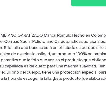
O GARATIZADO Marca: Romulo Hecho en Colombia. REF
ste: Correas Suela: Poliuretano Características adicional
n: Si la talla que buscas está en el listado es porque si 
riales de excelente calidad, un producto 100% colombia
garantiza que la foto que ves es el producto que obtienes.
 capellada es de cuero para una máxima suavidad. Tiene u
y equilibrio del cuerpo, tiene una protección especial par
 a la hora de escoger la talla. ¡Este producto fue elabor