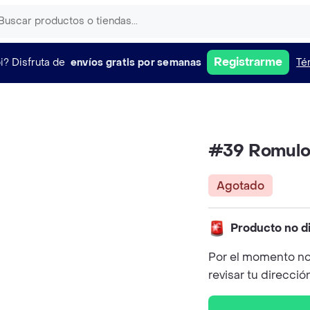
Registrarme
i?
Disfruta de
envíos gratis por semanas
Té
#39 Romulo 
Agotado
Producto no d
Por el momento no
revisar tu direcció