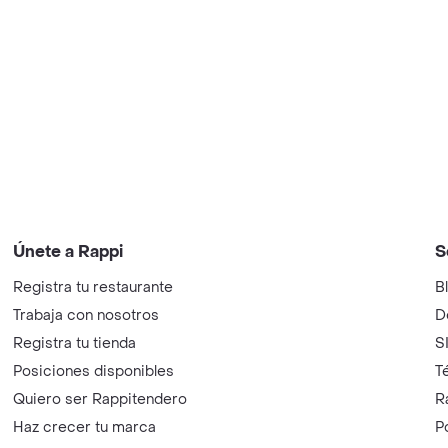
Únete a Rappi
S
Registra tu restaurante
B
Trabaja con nosotros
D
Registra tu tienda
S
Posiciones disponibles
T
Quiero ser Rappitendero
R
Haz crecer tu marca
P