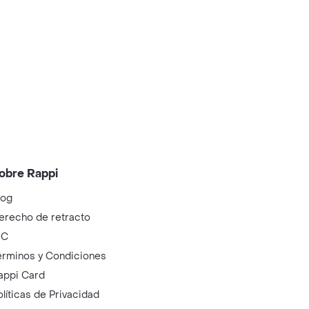
obre Rappi
log
erecho de retracto
IC
érminos y Condiciones
appi Card
olíticas de Privacidad