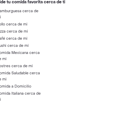
ide tu comida favorita cerca de ti
amburguesa cerca de
i
ollo cerca de mi
izza cerca de mi
afé cerca de mi
ushi cerca de mi
omida Mexicana cerca
e mi
ostres cerca de mi
omida Saludable cerca
e mi
omida a Domicilio
omida Italiana cerca de
i