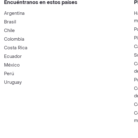
Encuéntranos en estos países
P
Argentina
H
m
Brasil
P
Chile
P
Colombia
C
Costa Rica
S
Ecuador
C
México
d
Perú
P
Uruguay
C
d
C
C
m