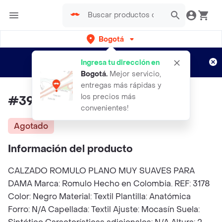
Bogotá
Regístrate
¿Nuevo en Rappi?
y disfruta de
Ingresa tu dirección en
envíos gratis por semanas
Aplican TyC
Bogotá
.
Mejor servicio,
entregas más rápidas y
los precios más
#39 Romulo Zapato Textil
convenientes!
Agotado
Información del producto
CALZADO ROMULO PLANO MUY SUAVES PARA
DAMA Marca: Romulo Hecho en Colombia. REF: 3178
Color: Negro Material: Textil Plantilla: Anatómica
Forro: N/A Capellada: Textil Ajuste: Mocasín Suela: