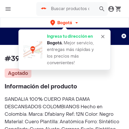
Bogotá
Regístrate
¿Nuevo en Rappi?
y disfruta de
Ingresa tu dirección en
envíos gratis por semanas
Aplican TyC
Bogotá
.
Mejor servicio,
entregas más rápidas y
los precios más
#39 Sandalia Dama Cuero
convenientes!
Agotado
Información del producto
SANDALIA 100% CUERO PARA DAMA
DESCANSADOS COLOMBIANOS Hecho en
Colombia. Marca: Dfabiany Ref; 12N Color: Negro
Material: Cuero Plantilla: Anatómica Forro: Sintético