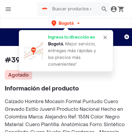
Bogotá
Regístrate
¿Nuevo en Rappi?
y disfruta de
Ingresa tu dirección en
envíos gratis por semanas
Aplican TyC
Bogotá
.
Mejor servicio,
entregas más rápidas y
los precios más
#39 Zapato Amarrar Cuero
convenientes!
Agotado
Información del producto
Calzado Hombre Mocasín Formal Puntudo Cuero
Gravado Estilo Juvenil Producto Nacional Hecho en
Colombia Marca: Alejandro Ref: 155N Color: Negro
Material: Cuero Plantilla: Anatómicas Forro: Sintético