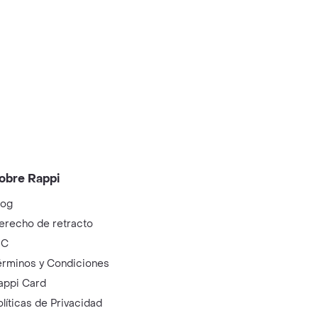
obre Rappi
log
erecho de retracto
IC
érminos y Condiciones
appi Card
olíticas de Privacidad