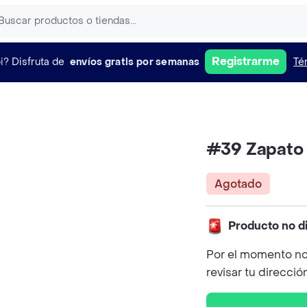
Registrarme
i?
Disfruta de
envíos gratis por semanas
Té
#39 Zapato
Agotado
Producto no d
Por el momento no
revisar tu direcció