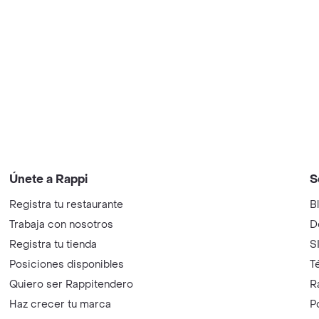
Únete a Rappi
S
Registra tu restaurante
B
Trabaja con nosotros
D
Registra tu tienda
S
Posiciones disponibles
T
Quiero ser Rappitendero
R
Haz crecer tu marca
P