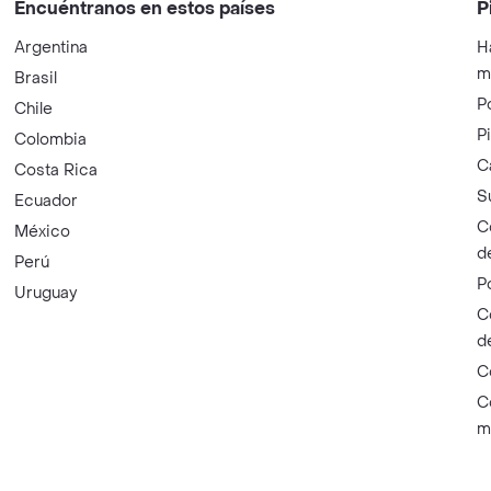
Encuéntranos en estos países
P
Argentina
H
m
Brasil
P
Chile
P
Colombia
C
Costa Rica
S
Ecuador
C
México
d
Perú
P
Uruguay
C
d
C
C
m