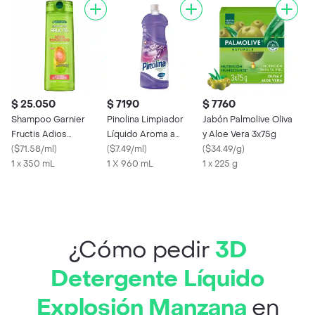
$ 25.050
$ 7190
$ 7760
Shampoo Garnier
Pinolina Limpiador
Jabón Palmolive Oliva
Fructis Adios
Líquido Aroma a
y Aloe Vera 3x75g
Esponjado
(
$71.58/ml
)
Lavanda
(
$7.49/ml
)
(
$34.49/g
)
1 x 350 mL
1 X 960 mL
1 x 225 g
¿Cómo pedir
3D
Detergente Líquido
Explosión Manzana
en