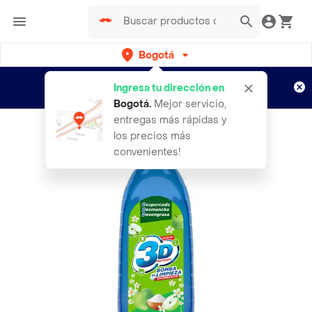
Bogotá
Regístrate
¿Nuevo en Rappi?
y disfruta de
Ingresa tu dirección en
envíos gratis por semanas
Aplican TyC
Bogotá
.
Mejor servicio,
entregas más rápidas y
los precios más
convenientes!