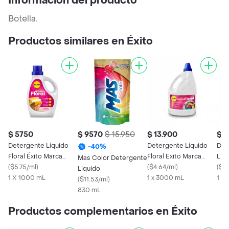
Información del producto
Botella.
Productos similares en Éxito
$ 5750
$ 9570
$ 15.950
$ 13.900
$ 2
Detergente Líquido
Detergente Líquido
Der
-
40
%
Floral Éxito Marca
Floral Exito Marca
Liq
Mas Color Detergente
Propia 1l
(
$5.75/ml
)
Propia
(
$4.64/ml
)
(
$14
Liquido
1 X 1000 mL
1 x 3000 mL
1 X
(
$11.53/ml
)
830 mL
Productos complementarios en Éxito