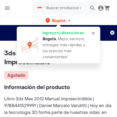
Bogotá
Regístrate
¿Nuevo en Rappi?
y disfruta de
Ingresa tu dirección en
envíos gratis por semanas
Aplican TyC
Bogotá
.
Mejor servicio,
entregas más rápidas y
los precios más
3ds Max 2012 Manual
convenientes!
Imprescindible
Agotado
Información del producto
Libro 3ds Max 2012 Manual imprescindible |
9788441529991 | Daniel Marcelo Venditti | Hoy en día
la tecnología 3D forma parte de nuestras vidas: en