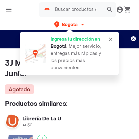
Bogotá
Regístrate
¿Nuevo en Rappi?
y disfruta de
Ingresa tu dirección en
envíos gratis por semanas
Aplican TyC
Bogotá
.
Mejor servicio,
entregas más rápidas y
los precios más
3J Media Megacolorea Disney
convenientes!
Junior
Agotado
Productos similares:
Librería De La U
$0