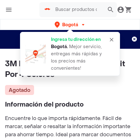
Bogotá
Regístrate
¿Nuevo en Rappi?
y disfruta de
Ingresa tu dirección en
envíos gratis por semanas
Aplican TyC
Bogotá
.
Mejor servicio,
entregas más rápidas y
los precios más
3M Banderitas adhesivas Post-it
convenientes!
Por 4 Colores
Agotado
Información del producto
Encuentre lo que importa rápidamente. Fácil de
marcar, señalar o resaltar la información importante
para ahorrar tiempo. Ideal para marcar documentos