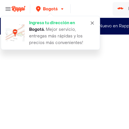
Bogotá
Ingresa tu dirección en
¿Nuevo en Rapp
Bogotá
.
Mejor servicio,
entregas más rápidas y los
precios más convenientes!
Rappi
3m littmann fonendoscopio clasic ii