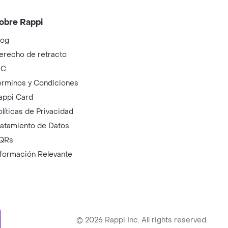
obre Rappi
log
erecho de retracto
IC
érminos y Condiciones
appi Card
olíticas de Privacidad
ratamiento de Datos
QRs
nformación Relevante
ry
©
2026
Rappi Inc. All rights reserved.