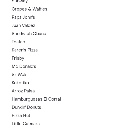
Subway
Crepes & Waffles
Papa John's
Juan Valdez
Sandwich Qbano
Tostao
Karen's Pizza
Frisby
Mc Donald's
Sr Wok
Kokoriko
Arroz Paisa
Hamburguesas El Corral
Dunkin' Donuts
Pizza Hut
Little Caesars