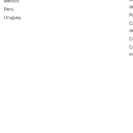
México
d
Perú
P
Uruguay
C
d
C
C
m