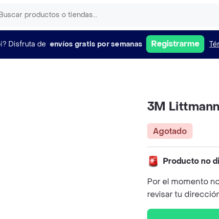
Registrarme
i?
Disfruta de
envíos gratis por semanas
Té
3M Littmann
Agotado
Producto no d
Por el momento no
revisar tu direcció