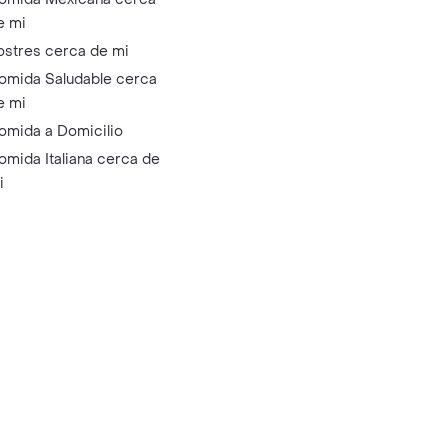
e mi
ostres cerca de mi
omida Saludable cerca
e mi
omida a Domicilio
omida Italiana cerca de
i