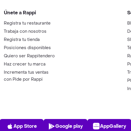
Únete a Rappi
S
Registra tu restaurante
B
Trabaja con nosotros
D
Registra tu tienda
S
Posiciones disponibles
T
Quiero ser Rappitendero
R
Haz crecer tu marca
P
Incrementa tus ventas
T
con Pide por Rappi
P
I
App Store
Play Store
AppGalle
App Store
Google play
AppGallery