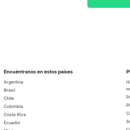
Encuéntranos en estos países
P
Argentina
H
m
Brasil
P
Chile
P
Colombia
C
Costa Rica
S
Ecuador
C