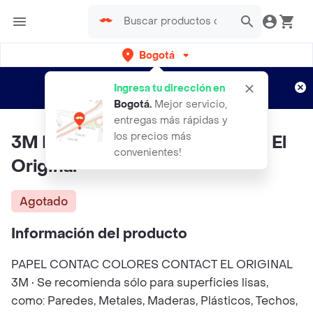
Bogotá
Regístrate
¿Nuevo en Rappi?
y disfruta de
Ingresa tu dirección en
envíos gratis por semanas
Aplican TyC
Bogotá
.
Mejor servicio,
entregas más rápidas y
los precios más
3M Papel Contact Colores Azul El
convenientes!
Original
Agotado
Información del producto
PAPEL CONTAC COLORES CONTACT EL ORIGINAL
3M • Se recomienda sólo para superficies lisas,
como: Paredes, Metales, Maderas, Plásticos, Techos,