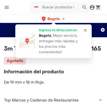
Bogotá
Regístrate
¿Nuevo en Rappi?
y disfruta de
Ingresa tu dirección en
envíos gratis por semanas
Aplican TyC
Bogotá
.
Mejor servicio,
entregas más rápidas y
los precios más
3m Temflex Roja 19 Mm X 18 M 165
convenientes!
Agotado
Información del producto
De 19 mm x 18 m Roja.
Top Marcas y Cadenas de Restaurantes