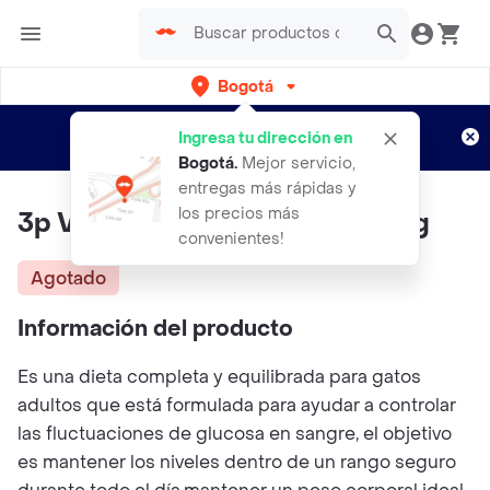
Bogotá
Regístrate
¿Nuevo en Rappi?
y disfruta de
Ingresa tu dirección en
envíos gratis por semanas
Aplican TyC
Bogotá
.
Mejor servicio,
entregas más rápidas y
los precios más
3p Vhn Glycob Lata Cat 0.08 Kg
convenientes!
Agotado
Información del producto
Es una dieta completa y equilibrada para gatos
adultos que está formulada para ayudar a controlar
las fluctuaciones de glucosa en sangre, el objetivo
es mantener los niveles dentro de un rango seguro