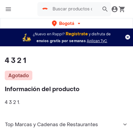
Bogotá
Regístrate
¿Nuevo en Rappi?
y disfruta de
envíos gratis por semanas
Aplican TyC
4 3 2 1
Agotado
Información del producto
4 3 2 1.
Top Marcas y Cadenas de Restaurantes