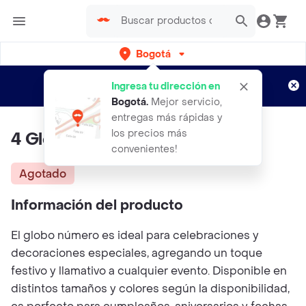
Bogotá
Regístrate
¿Nuevo en Rappi?
y disfruta de
Ingresa tu dirección en
envíos gratis por semanas
Aplican TyC
Bogotá
.
Mejor servicio,
entregas más rápidas y
los precios más
4 Globo Numero Dorado 16"
convenientes!
Agotado
Información del producto
El globo número es ideal para celebraciones y
decoraciones especiales, agregando un toque
festivo y llamativo a cualquier evento. Disponible en
distintos tamaños y colores según la disponibilidad,